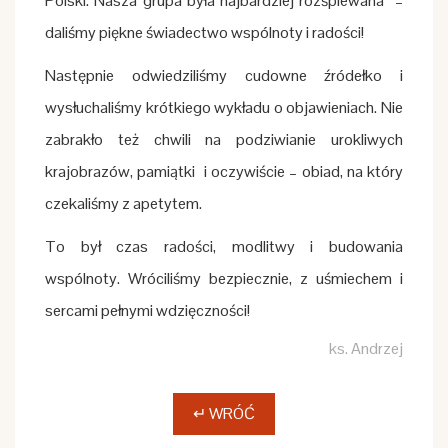
Polski. Nasza grupa była najbardziej rozśpiewana –
daliśmy piękne świadectwo wspólnoty i radości!
Następnie odwiedziliśmy cudowne źródełko i
wysłuchaliśmy krótkiego wykładu o objawieniach. Nie
zabrakło też chwili na podziwianie urokliwych
krajobrazów, pamiątki i oczywiście – obiad, na który
czekaliśmy z apetytem.
To był czas radości, modlitwy i budowania
wspólnoty. Wróciliśmy bezpiecznie, z uśmiechem i
sercami pełnymi wdzięczności!
ks. Andrzej
↵ WRÓĆ