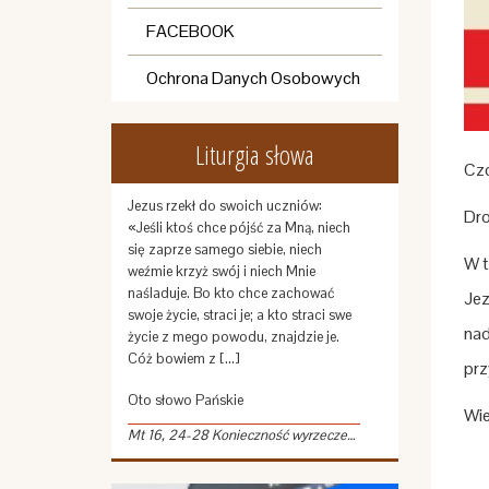
FACEBOOK
Ochrona Danych Osobowych
Liturgia słowa
Czc
Jezus rzekł do swoich uczniów:
Dro
«Jeśli ktoś chce pójść za Mną, niech
się zaprze samego siebie, niech
W t
weźmie krzyż swój i niech Mnie
naśladuje. Bo kto chce zachować
Jez
swoje życie, straci je; a kto straci swe
nad
życie z mego powodu, znajdzie je.
Cóż bowiem z […]
prz
Oto słowo Pańskie
Wie
Mt 16, 24-28 Konieczność wyrzeczenia