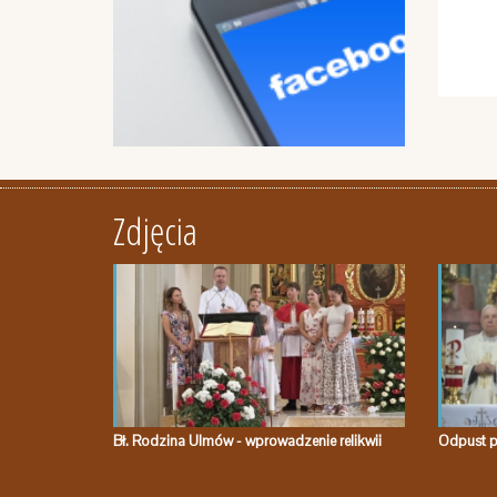
Zdjęcia
Bł. Rodzina Ulmów - wprowadzenie relikwii
Odpust p