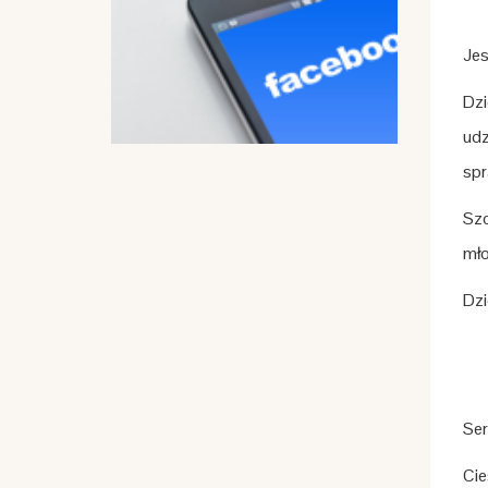
Jes
Dzi
udz
spr
Szc
mło
Dzi
Ser
Cie