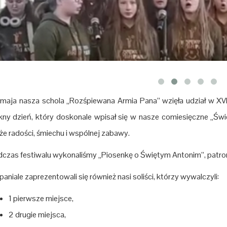
maja nasza schola „Rozśpiewana Armia Pana” wzięła udział w XVII F
kny dzień, który doskonale wpisał się w nasze comiesięczne „Święt
że radości, śmiechu i wspólnej zabawy.
czas festiwalu wykonaliśmy „Piosenkę o Świętym Antonim”, patronie
aniale zaprezentowali się również nasi soliści, którzy wywalczyli:
1 pierwsze miejsce,
2 drugie miejsca,