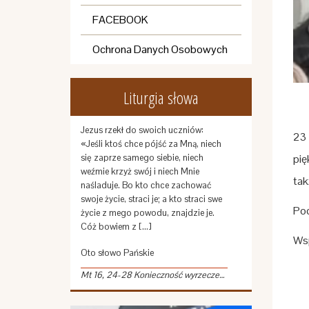
FACEBOOK
Ochrona Danych Osobowych
Liturgia słowa
Jezus rzekł do swoich uczniów:
23 
«Jeśli ktoś chce pójść za Mną, niech
się zaprze samego siebie, niech
pię
weźmie krzyż swój i niech Mnie
tak
naśladuje. Bo kto chce zachować
swoje życie, straci je; a kto straci swe
Pod
życie z mego powodu, znajdzie je.
Cóż bowiem z […]
Wsp
Oto słowo Pańskie
Mt 16, 24-28 Konieczność wyrzeczenia