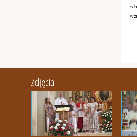
wła
wzr
Zdjęcia