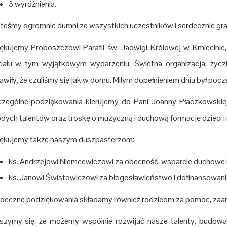
3 wyróżnienia.
teśmy ogromnie dumni ze wszystkich uczestników i serdecznie gra
ękujemy Proboszczowi Parafii św. Jadwigi Królowej w Kmiecinie
iału w tym wyjątkowym wydarzeniu. Świetna organizacja, życzli
awiły, że czuliśmy się jak w domu. Miłym dopełnieniem dnia był po
zególne podziękowania kierujemy do Pani Joanny Płaczkowskiej z
dych talentów oraz troskę o muzyczną i duchową formację dzieci i
ękujemy także naszym duszpasterzom:
ks. Andrzejowi Niemcewiczowi za obecność, wsparcie duchowe i
ks. Janowi Świstowiczowi za błogosławieństwo i dofinansowanie
deczne podziękowania składamy również rodzicom za pomoc, zaang
szymy się, że możemy wspólnie rozwijać nasze talenty, budować