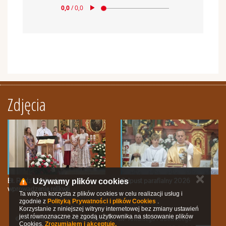
Zdjęcia
✕
Bł. Rodzina Ulmów -
Odpust parafialny 2026
Używamy plików cookies
wprowadzenie relikwii
Ta witryna korzysta z plików cookies w celu realizacji usług i
zgodnie z
Polityką Prywatności i plików Cookies
.
Korzystanie z niniejszej witryny internetowej bez zmiany ustawień
jest równoznaczne ze zgodą użytkownika na stosowanie plików
© 2016 Parafia Rzymskokatolicka pw. św. Antoniego Padewskiego
Cookies.
Zrozumiałem i akceptuję.