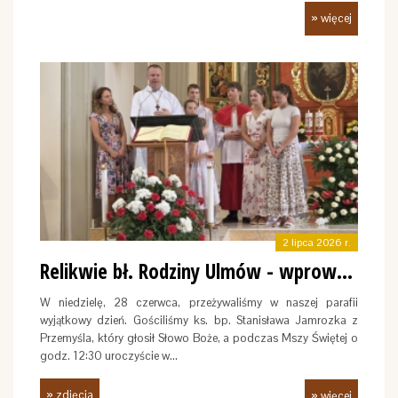
» więcej
2 lipca 2026 r.
Relikwie bł. Rodziny Ulmów - wprowadzenie
W niedzielę, 28 czerwca, przeżywaliśmy w naszej parafii
wyjątkowy dzień. Gościliśmy ks. bp. Stanisława Jamrozka z
Przemyśla, który głosił Słowo Boże, a podczas Mszy Świętej o
godz. 12:30 uroczyście w…
» zdjęcia
» więcej