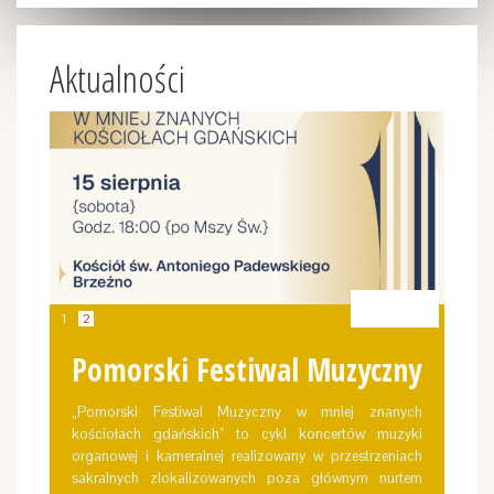
Aktualności
15 sie
1
2
Pomorski Festiwal Muzyczny
„Pomorski Festiwal Muzyczny w mniej znanych
kościołach gdańskich” to cykl koncertów muzyki
organowej i kameralnej realizowany w przestrzeniach
sakralnych zlokalizowanych poza głównym nurtem