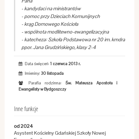
Pana"
- kandydaci na ministrantów
- pomoc przy Dzieciach Komunijnych
- krąg Domowego Kościoła
- wspólnota modlitewno-ewangelizacyjna
- katecheza: Szkoła Podstawowa nr 20 im. kmdra
ppor. Jana Grudzińskiego, klasy 2-4
Data święceń:
1 czerwca 2013 r.
Imieniny:
30 listopada
Parafia rodzinna:
Św. Mateusza Apostoła i
Ewangelisty w Bydgoszczy
Inne funkcje
od 2024
Asystent Kościelny Gdańskiej Szkoły Nowej