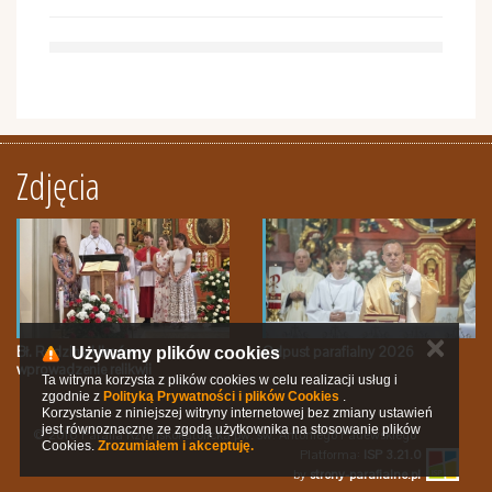
Zdjęcia
✕
Bł. Rodzina Ulmów -
Odpust parafialny 2026
Używamy plików cookies
wprowadzenie relikwii
Ta witryna korzysta z plików cookies w celu realizacji usług i
zgodnie z
Polityką Prywatności i plików Cookies
.
Korzystanie z niniejszej witryny internetowej bez zmiany ustawień
jest równoznaczne ze zgodą użytkownika na stosowanie plików
© 2016 Parafia Rzymskokatolicka pw. św. Antoniego Padewskiego
Cookies.
Zrozumiałem i akceptuję.
Platforma:
ISP 3.21.0
by
strony-parafialne.pl