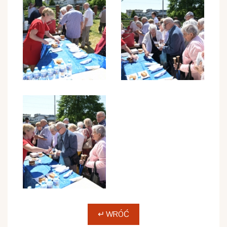
↵ WRÓĆ