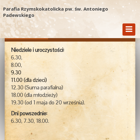
Parafia Rzymskokatolicka pw. św. Antoniego
Padewskiego
Msze Św.
Kancelaria
Kontakt
Niedziele i uroczystości:
6.30,
8.00,
9.30
11.00 (dla dzieci)
12.30 (Suma parafialna)
18.00 (dla młodzieży)
19.30 (od 1 maja do 20 września).
Dni powszednie:
6.30, 7.30, 18.00.