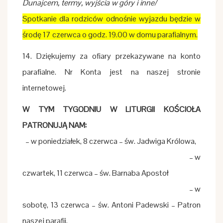
Dunajcem, termy, wyjścia w góry i inne/
Spotkanie dla rodziców odnośnie wyjazdu będzie w
środę 17 czerwca o godz. 19.00 w domu parafialnym.
14. Dziękujemy za ofiary przekazywane na konto
parafialne. Nr Konta jest na naszej stronie
internetowej.
W TYM TYGODNIU W LITURGII KOŚCIOŁA
PATRONUJĄ NAM:
– w poniedziałek, 8 czerwca – św. Jadwiga Królowa,
– w
czwartek, 11 czerwca – św. Barnaba Apostoł
– w
sobotę, 13 czerwca – św. Antoni Padewski – Patron
naszej parafii.