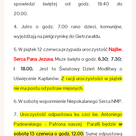
spowiedzi świętej od godz. 18.40 do
20.00.
4. Jutro o godz. 7.00 rano dzieci, komunijne,
wyjeżdżają na pielgrzymkę do Gietrzwałdu.
5. W piątek 12 czerwca przypada uroczystość
Najśw.
Serca Pana Jezusa.
Msze święte o godz.
6.30; 7.30;
i 18.00.
Jest to Światowy Dzień Modlitwy o
Uświęcenie Kapłanów.
Z racji uroczystości w piątek
nie ma postu od potraw mięsnych.
6. W sobotę wspomnienie Niepokalanego Serca NMP.
7.
Uroczystość odpustowa ku czci św. Antoniego
Padewskiego – Patrona naszej Parafii będzie
w
sobotę 13 czerwca o godz. 12.00.
Sumę odpustową