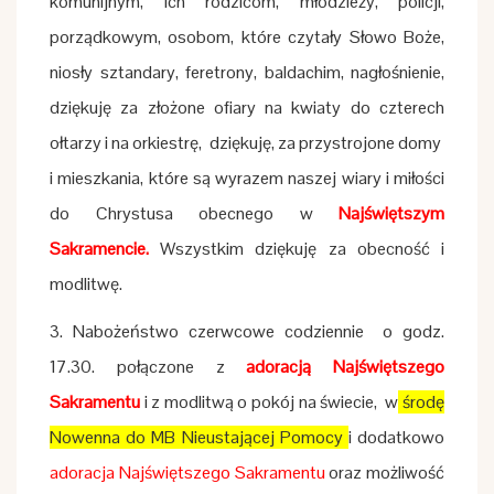
komunijnym, ich rodzicom, młodzieży, policji,
porządkowym, osobom, które czytały Słowo Boże,
niosły sztandary, feretrony, baldachim, nagłośnienie,
dziękuję za złożone ofiary na kwiaty do czterech
ołtarzy i na orkiestrę, dziękuję, za przystrojone domy
i mieszkania, które są wyrazem naszej wiary i miłości
do Chrystusa obecnego w
Najświętszym
Sakramencie.
Wszystkim dziękuję za obecność i
modlitwę.
3. Nabożeństwo czerwcowe codziennie o godz.
17.30. połączone z
adoracją Najświętszego
Sakramentu
i z modlitwą o pokój na świecie, w
środę
Nowenna do MB Nieustającej Pomocy
i dodatkowo
adoracja Najświętszego Sakramentu
oraz możliwość