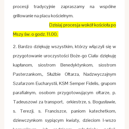
procesji tradycyjnie zapraszamy na wspólne
grillowanie na placu kościelnym.
Dzisiaj procesja wokół kościoła po
Mszy św. o godz. 11.00.
2. Bardzo dziękuję wszystkim, którzy włączyli się w
przygotowanie uroczystości Boże-go Ciała: dziękuję
kapłanom, siostrom Benedyktynkom, siostrom
Pasterzankom,, Służbie Ołtarza, Nadzwyczajnym
Szafarzom Eucharystii, KSM Semper Fidelis, grupom
parafialnym, osobom przygotowującym ołtarze, p.
Tadeuszowi za transport, orkiestrze, s. Bogusławie,
s. Terezji, s. Franciszce, paniom katechetkom,
dziewczynkom sypiącym kwiaty, dzieciom I-wszo