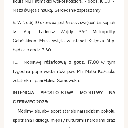
figurą MB Fatimskiej wokół kościoła. - godz. 18.00 -
Msza święta z nauką. Serdecznie zapraszamy.
9. W środę 10 czerwca jest 9 rocz. święceń biskupich
ks. Abp. Tadeusz Wojdy SAC Metropolity
Gdańskiego, Msza święta w intencji Księdza Abp.
będzie o godz. 7.30.
10.
Modlitwę
różańcową o godz. 17.00
w tym
tygodniu poprowadzi róża p.w. MB Matki Kościoła,
zelatorka – pani Halina Sarnowska.
INTENCJA APOSTOLSTWA MODLITWY NA
CZERWIEC 2026:
Módlmy się, aby sport stał się narzędziem pokoju,
spotkania i dialogu między kulturami i narodami oraz