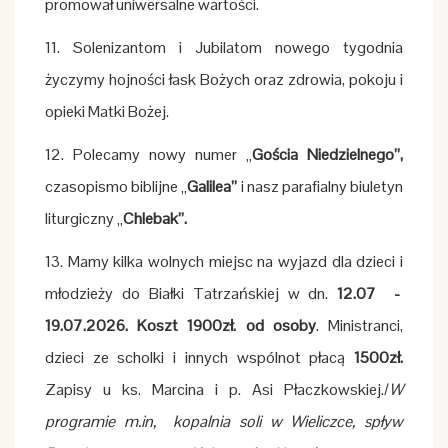
promował uniwersalne wartości.
11. Solenizantom i Jubilatom nowego tygodnia
życzymy hojności łask Bożych oraz zdrowia, pokoju i
opieki Matki Bożej.
12. Polecamy nowy numer „
Gościa Niedzielnego”,
czasopismo biblijne „
Galilea”
i nasz parafialny biuletyn
liturgiczny „
Chlebak”.
13. Mamy kilka wolnych miejsc na wyjazd dla dzieci i
młodzieży do Białki Tatrzańskiej w dn.
12.07 -
19.07.2026. Koszt 1900zł. od osoby
. Ministranci,
dzieci ze scholki i innych wspólnot płacą
1500zł.
Zapisy u ks. Marcina i p. Asi Płaczkowskiej./
W
programie m.in, kopalnia soli w Wieliczce, spływ