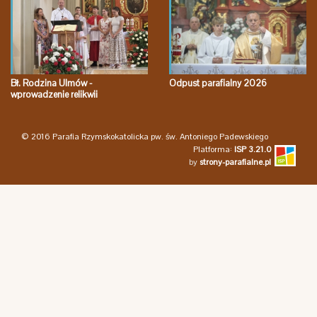
Bł. Rodzina Ulmów -
Odpust parafialny 2026
wprowadzenie relikwii
© 2016 Parafia Rzymskokatolicka pw. św. Antoniego Padewskiego
Platforma:
ISP 3.21.0
by
strony-parafialne.pl